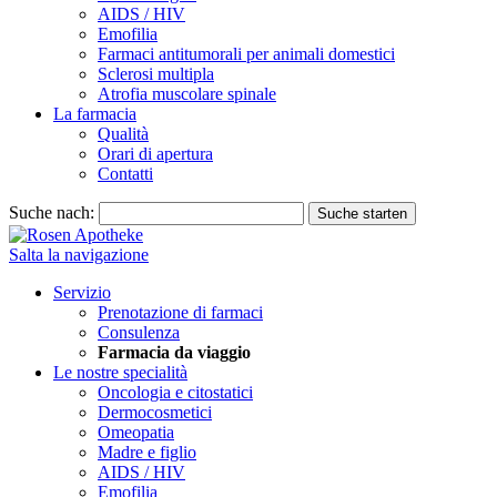
AIDS / HIV
Emofilia
Farmaci antitumorali per animali domestici
Sclerosi multipla
Atrofia muscolare spinale
La farmacia
Qualità
Orari di apertura
Contatti
Suche nach:
Suche starten
Salta la navigazione
Servizio
Prenotazione di farmaci
Consulenza
Farmacia da viaggio
Le nostre specialità
Oncologia e citostatici
Dermocosmetici
Omeopatia
Madre e figlio
AIDS / HIV
Emofilia