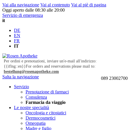
Vai alla navigazione
Vai al contenuto
Vai al piè di pagina
Oggi aperto dalle 08:30 alle 20:00
Servizio di emergenza
it
DE
EN
FR
IT
Per ordini e prenotazioni, inviare un'e-mail all'indirizzo:
{{iflng::en}}For orders and reservations please mail to:
bestellung@rosenapotheke.com
Salta la navigazione
089 23002700
Servizio
Prenotazione di farmaci
Consulenza
Farmacia da viaggio
Le nostre specialità
Oncologia e citostatici
Dermocosmetici
Omeopatia
Madre e figlio