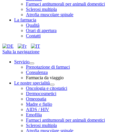
Farmaci antitumorali per animali domestici
Sclerosi multipla
Atrofia muscolare spinale
La farmacia
Qualità
Orari di apertura
Contatti
Salta la navigazione
Servizio
Prenotazione di farmaci
Consulenza
Farmacia da viaggio
Le nostre specialità
Oncologia e citostatici
Dermocosmetici
Omeopatia
Madre e figlio
AIDS / HIV
Emofilia
Farmaci antitumorali per animali domestici
Sclerosi multipla
Atrofia muscolare spinale