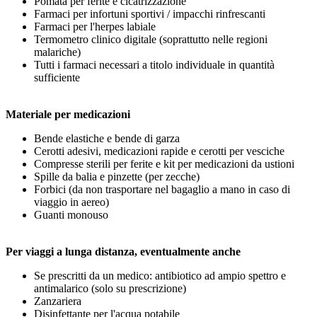
Pomata per ferite e cicatrizzazione
Farmaci per infortuni sportivi / impacchi rinfrescanti
Farmaci per l'herpes labiale
Termometro clinico digitale (soprattutto nelle regioni
malariche)
Tutti i farmaci necessari a titolo individuale in quantità
sufficiente
Materiale per medicazioni
Bende elastiche e bende di garza
Cerotti adesivi, medicazioni rapide e cerotti per vesciche
Compresse sterili per ferite e kit per medicazioni da ustioni
Spille da balia e pinzette (per zecche)
Forbici (da non trasportare nel bagaglio a mano in caso di
viaggio in aereo)
Guanti monouso
Per viaggi a lunga distanza, eventualmente anche
Se prescritti da un medico: antibiotico ad ampio spettro e
antimalarico (solo su prescrizione)
Zanzariera
Disinfettante per l'acqua potabile