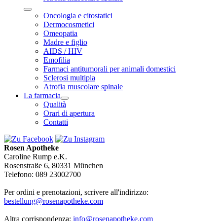
Oncologia e citostatici
Dermocosmetici
Omeopatia
Madre e figlio
AIDS / HIV
Emofilia
Farmaci antitumorali per animali domestici
Sclerosi multipla
Atrofia muscolare spinale
La farmacia
Qualità
Orari di apertura
Contatti
Rosen Apotheke
Caroline Rump e.K.
Rosenstraße 6, 80331 München
Telefono: 089 23002700
Per ordini e prenotazioni, scrivere all'indirizzo:
bestellung@rosenapotheke.com
Altra corrispondenza:
info@rosenapotheke.com