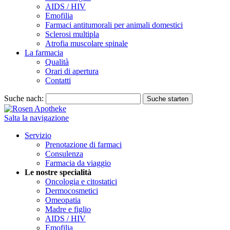
AIDS / HIV
Emofilia
Farmaci antitumorali per animali domestici
Sclerosi multipla
Atrofia muscolare spinale
La farmacia
Qualità
Orari di apertura
Contatti
Suche nach:
Suche starten
Salta la navigazione
Servizio
Prenotazione di farmaci
Consulenza
Farmacia da viaggio
Le nostre specialità
Oncologia e citostatici
Dermocosmetici
Omeopatia
Madre e figlio
AIDS / HIV
Emofilia