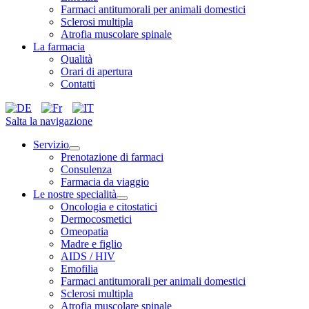
Farmaci antitumorali per animali domestici
Sclerosi multipla
Atrofia muscolare spinale
La farmacia
Qualità
Orari di apertura
Contatti
Salta la navigazione
Servizio
Prenotazione di farmaci
Consulenza
Farmacia da viaggio
Le nostre specialità
Oncologia e citostatici
Dermocosmetici
Omeopatia
Madre e figlio
AIDS / HIV
Emofilia
Farmaci antitumorali per animali domestici
Sclerosi multipla
Atrofia muscolare spinale