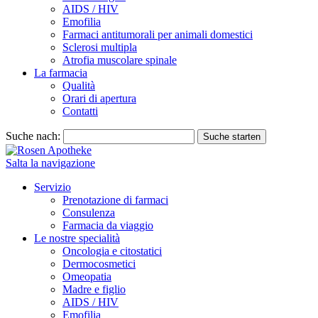
AIDS / HIV
Emofilia
Farmaci antitumorali per animali domestici
Sclerosi multipla
Atrofia muscolare spinale
La farmacia
Qualità
Orari di apertura
Contatti
Suche nach:
Suche starten
Salta la navigazione
Servizio
Prenotazione di farmaci
Consulenza
Farmacia da viaggio
Le nostre specialità
Oncologia e citostatici
Dermocosmetici
Omeopatia
Madre e figlio
AIDS / HIV
Emofilia