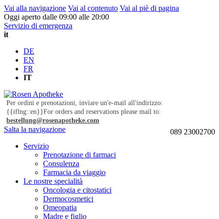
Vai alla navigazione
Vai al contenuto
Vai al piè di pagina
Oggi aperto dalle 09:00 alle 20:00
Servizio di emergenza
it
DE
EN
FR
IT
Per ordini e prenotazioni, inviare un'e-mail all'indirizzo:
{{iflng::en}}For orders and reservations please mail to:
bestellung@rosenapotheke.com
Salta la navigazione
089 23002700
Servizio
Prenotazione di farmaci
Consulenza
Farmacia da viaggio
Le nostre specialità
Oncologia e citostatici
Dermocosmetici
Omeopatia
Madre e figlio