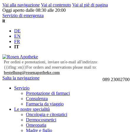
Vai alla navigazione
Vai al contenuto
Vai al piè di pagina
Oggi aperto dalle 08:30 alle 20:00
Servizio di emergenza
it
DE
EN
FR
IT
Per ordini e prenotazioni, inviare un'e-mail all'indirizzo:
{{iflng::en}}For orders and reservations please mail to:
bestellung@rosenapotheke.com
Salta la navigazione
089 23002700
Servizio
Prenotazione di farmaci
Consulenza
Farmacia da viaggio
Le nostre specialità
Oncologia e citostatici
Dermocosmetici
Omeopatia
Madre e figlio