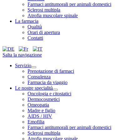
Farmaci antitumorali per animali domestici
Sclerosi multipla
Atrofia muscolare spinale
La farmacia
Qualità
Orari di apertura
Contatti
Salta la navigazione
Servizio
Prenotazione di farmaci
Consulenza
Farmacia da viaggio
Le nostre specialità
Oncologia e citostatici
Dermocosmetici
Omeopatia
Madre e figlio
AIDS / HIV
Emofilia
Farmaci antitumorali per animali domestici
Sclerosi multipla
Atrofia muscolare spinale