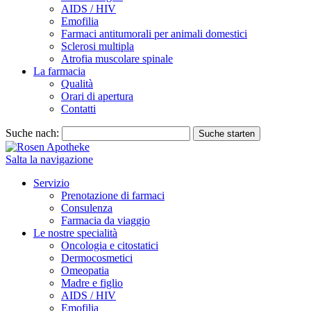
AIDS / HIV
Emofilia
Farmaci antitumorali per animali domestici
Sclerosi multipla
Atrofia muscolare spinale
La farmacia
Qualità
Orari di apertura
Contatti
Suche nach:
Suche starten
Salta la navigazione
Servizio
Prenotazione di farmaci
Consulenza
Farmacia da viaggio
Le nostre specialità
Oncologia e citostatici
Dermocosmetici
Omeopatia
Madre e figlio
AIDS / HIV
Emofilia