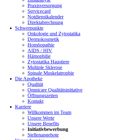
Praxisversorgung
Servicecard
Notdienstkalender
Direktabrechnung
Schwerpunkte
Onkologie und Zytostatika
Dermokosmetik
Homöopathie
AIDS / HIV
Hämophilie
Zytostatika Haustiere
Multiple Sklerose
Spinale Muskelatrophie
Die Apotheke
Qualität
Omnicare Qualitätsinitiative
Öffnungszeiten
Kontakt
Karriere
Willkommen im Team
Unsere Werte
Unsere Benefits
Initiativbewerbung
Stellenangebote