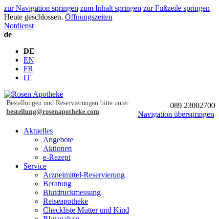
zur Navigation springen
zum Inhalt springen
zur Fußzeile springen
Heute geschlossen.
Öffnungszeiten
Notdienst
de
DE
EN
FR
IT
Bestellungen und Reservierungen bitte unter:
089 23002700
bestellung@rosenapotheke.com
Navigation überspringen
Aktuelles
Angebote
Aktionen
e-Rezept
Service
Arzneimittel-Reservierung
Beratung
Blutdruckmessung
Reiseapotheke
Checkliste Mutter und Kind
Blutanalyse