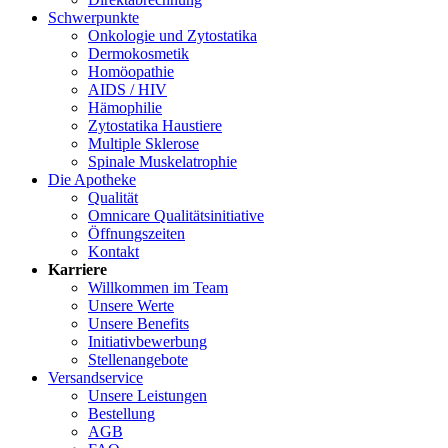
Schwerpunkte
Onkologie und Zytostatika
Dermokosmetik
Homöopathie
AIDS / HIV
Hämophilie
Zytostatika Haustiere
Multiple Sklerose
Spinale Muskelatrophie
Die Apotheke
Qualität
Omnicare Qualitätsinitiative
Öffnungszeiten
Kontakt
Karriere
Willkommen im Team
Unsere Werte
Unsere Benefits
Initiativbewerbung
Stellenangebote
Versandservice
Unsere Leistungen
Bestellung
AGB