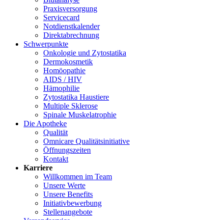
Praxisversorgung
Servicecard
Notdienstkalender
Direktabrechnung
Schwerpunkte
Onkologie und Zytostatika
Dermokosmetik
Homöopathie
AIDS / HIV
Hämophilie
Zytostatika Haustiere
Multiple Sklerose
Spinale Muskelatrophie
Die Apotheke
Qualität
Omnicare Qualitätsinitiative
Öffnungszeiten
Kontakt
Karriere
Willkommen im Team
Unsere Werte
Unsere Benefits
Initiativbewerbung
Stellenangebote