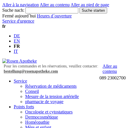
Aller à la navigation
Aller au contenu
Aller au pied de page
Suche nach:
Suche starten
Fermé aujourd´hui
Heures d´ouverture
Service d'urgence
fr
DE
EN
FR
IT
Aller au
Pour les commandes et les réservations, veuillez contacter:
contenu
bestellung@rosenapotheke.com
089 23002700
Service
Réservation de médicaments
Conseil
Mesure de la tension artérielle
pharmacie de voyage
Points forts
Oncologie et cytostatiques
Dermocosmétique
Homéopathie
Mère et enfant